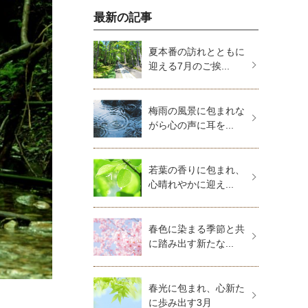
最新の記事
夏本番の訪れとともに
迎える7月のご挨...
梅雨の風景に包まれな
がら心の声に耳を...
若葉の香りに包まれ、
心晴れやかに迎え...
春色に染まる季節と共
に踏み出す新たな...
春光に包まれ、心新た
に歩み出す3月