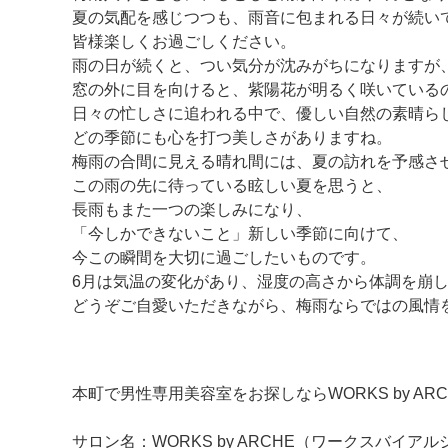
夏の気配を感じつつも、雨音に包まれる日々が続い
皆様楽しくお過ごしください。
雨の日が続くと、つい気分が沈みがちになりますが
窓の外に目を向けると、紫陽花が明るく咲いている
日々の忙しさに追われる中で、優しい自然の素晴ら
どの季節にも心を打つ美しさがありますね。
梅雨の合間に見える晴れ間には、夏の訪れを予感さ
この雨の先に待っている眩しい夏を思うと、
長雨もまた一つの楽しみになり、
「今しかできないこと」新しい季節に向けて、
今この瞬間を大切に過ごしたいものです。
6月は気温の変化があり、湿度の高さから体調を崩
どうぞご自愛いただきながら、梅雨ならではの風情
本町で男性専用美容室をお探しならWORKS by AR
サロン名：WORKS by ARCHE（ワークスバイアル