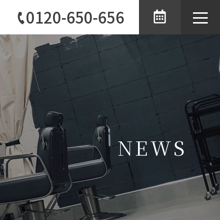
0120-650-656
toggle
naviga
NEWS