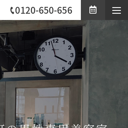
0120-650-656
toggle
naviga