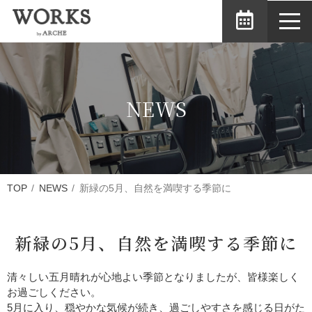
toggl
navig
NEWS
TOP
NEWS
新緑の5月、自然を満喫する季節に
新緑の5月、自然を満喫する季節に
清々しい五月晴れが心地よい季節となりましたが、皆様楽しく
お過ごしください。
5月に入り、穏やかな気候が続き、過ごしやすさを感じる日がた