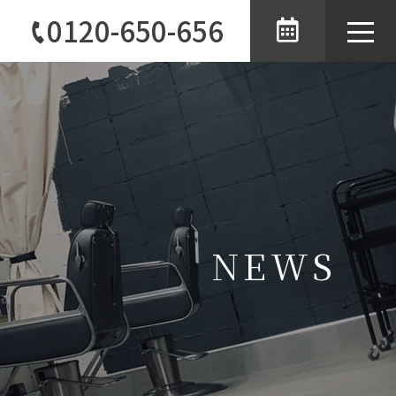
0120-650-656
toggle
naviga
NEWS