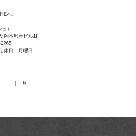
CHEへ。
シュ）
-9 岡本興産ビル1F
0265
0） 定休日：月曜日
│ 一覧 │