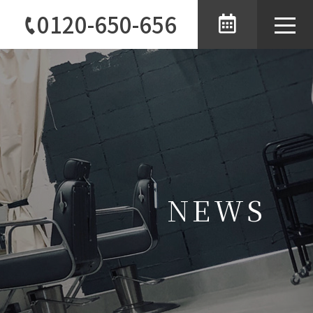
0120-650-656
toggle
naviga
NEWS