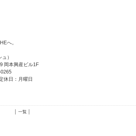
CHEへ。
シュ）
-9 岡本興産ビル1F
0265
0） 定休日：月曜日
│ 一覧 │