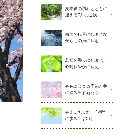
夏本番の訪れとともに
迎える7月のご挨...
梅雨の風景に包まれな
がら心の声に耳を...
若葉の香りに包まれ、
心晴れやかに迎え...
春色に染まる季節と共
に踏み出す新たな...
春光に包まれ、心新た
に歩み出す3月