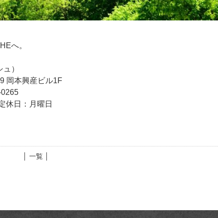
CHEへ。
シュ）
-9 岡本興産ビル1F
0265
0） 定休日：月曜日
│ 一覧 │