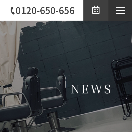
0120-650-656
toggle
naviga
NEWS