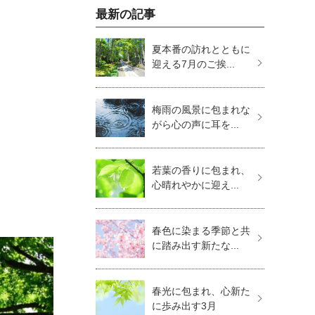
最新の記事
夏本番の訪れとともに
迎える7月のご挨...
梅雨の風景に包まれな
がら心の声に耳を...
若葉の香りに包まれ、
心晴れやかに迎え...
春色に染まる季節と共
に踏み出す新たな...
春光に包まれ、心新た
に歩み出す3月